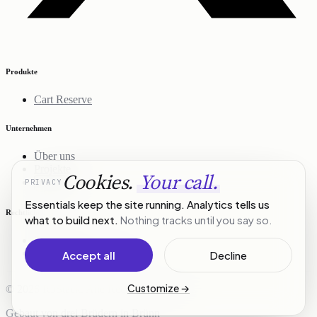
Produkte
Cart Reserve
Unternehmen
Über uns
Projekte
Cookies.
Your call.
PRIVACY
Kontakt
Essentials keep the site running. Analytics tells us
Rechtliches
what to build next.
Nothing tracks until you say so.
Datenschutz
Nutzungsbedingungen
Accept all
Decline
Customize
→
© 2026 R3Stack. Alle Rechte vorbehalten.
Gebaut von drei Brüdern in Brünn