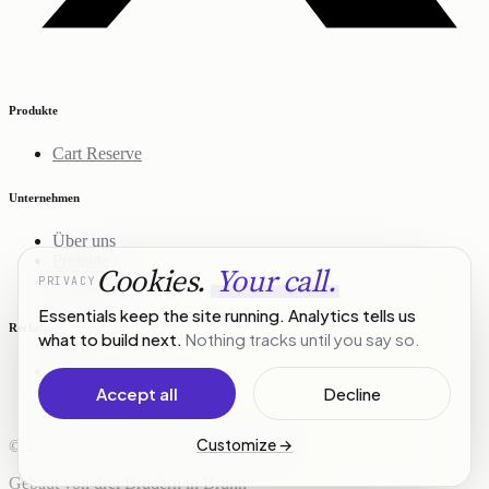
Produkte
Cart Reserve
Unternehmen
Über uns
Projekte
Cookies.
Your call.
PRIVACY
Kontakt
Essentials keep the site running. Analytics tells us
Rechtliches
what to build next.
Nothing tracks until you say so.
Datenschutz
Nutzungsbedingungen
Accept all
Decline
Customize
→
© 2026 R3Stack. Alle Rechte vorbehalten.
Gebaut von drei Brüdern in Brünn