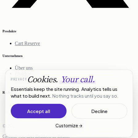
Produkte
Cart Reserve
Unternehmen
Über uns
Projekte
Cookies.
Your call.
PRIVACY
Kontakt
Essentials keep the site running. Analytics tells us
Rechtliches
what to build next.
Nothing tracks until you say so.
Datenschutz
Nutzungsbedingungen
Accept all
Decline
Customize
→
© 2026 R3Stack. Alle Rechte vorbehalten.
Gebaut von drei Brüdern in Brünn