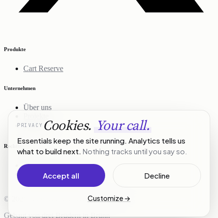
Produkte
Cart Reserve
Unternehmen
Über uns
Projekte
Cookies.
Your call.
PRIVACY
Kontakt
Essentials keep the site running. Analytics tells us
Rechtliches
what to build next.
Nothing tracks until you say so.
Datenschutz
Nutzungsbedingungen
Accept all
Decline
Customize
→
© 2026 R3Stack. Alle Rechte vorbehalten.
Gebaut von drei Brüdern in Brünn