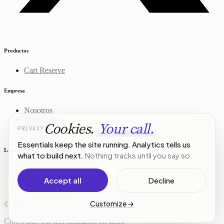
Productos
Cart Reserve
Empresa
Nosotros
Proyectos
Cookies.
Your call.
PRIVACY
Contacto
Essentials keep the site running. Analytics tells us
Legal
what to build next.
Nothing tracks until you say so.
Política de privacidad
Términos del servicio
Accept all
Decline
Customize
→
© 2026 R3Stack. Todos los derechos reservados.
Construido por tres hermanos en Brno