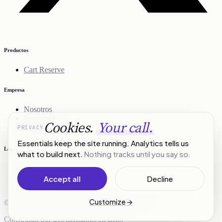
Productos
Cart Reserve
Empresa
Nosotros
Proyectos
Cookies.
Your call.
PRIVACY
Contacto
Essentials keep the site running. Analytics tells us
Legal
what to build next.
Nothing tracks until you say so.
Política de privacidad
Términos del servicio
Accept all
Decline
Customize
→
© 2026 R3Stack. Todos los derechos reservados.
Construido por tres hermanos en Brno