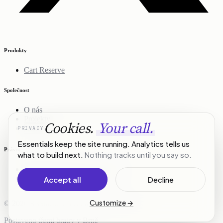
Produkty
Cart Reserve
Společnost
O nás
Projekty
Cookies.
Your call.
PRIVACY
Kontakt
Essentials keep the site running. Analytics tells us
Právní
what to build next.
Nothing tracks until you say so.
Zásady ochrany osobních údajů
Podmínky služby
Accept all
Decline
Customize
→
© 2026 R3Stack. Všechna práva vyhrazena.
Postaveno třemi bratry v Brně