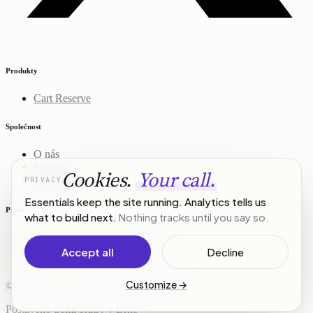
Produkty
Cart Reserve
Společnost
O nás
Projekty
Cookies.
Your call.
PRIVACY
Kontakt
Essentials keep the site running. Analytics tells us
Právní
what to build next.
Nothing tracks until you say so.
Zásady ochrany osobních údajů
Podmínky služby
Accept all
Decline
Customize
→
© 2026 R3Stack. Všechna práva vyhrazena.
Postaveno třemi bratry v Brně