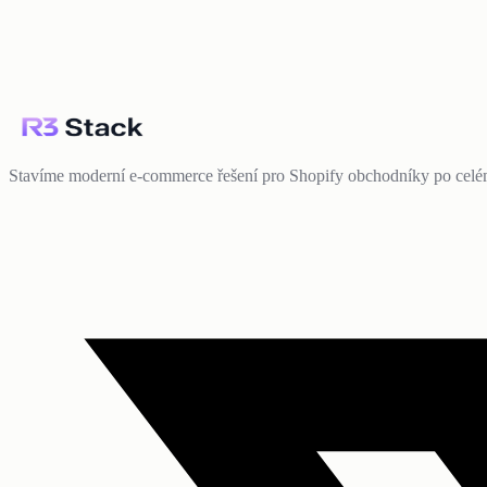
Stavíme moderní e-commerce řešení pro Shopify obchodníky po celé