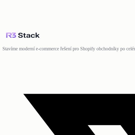
Stavíme moderní e-commerce řešení pro Shopify obchodníky po celé