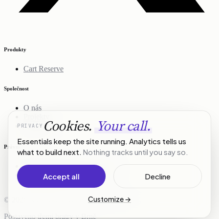
Produkty
Cart Reserve
Společnost
O nás
Projekty
Cookies.
Your call.
PRIVACY
Kontakt
Essentials keep the site running. Analytics tells us
Právní
what to build next.
Nothing tracks until you say so.
Zásady ochrany osobních údajů
Podmínky služby
Accept all
Decline
Customize
→
© 2026 R3Stack. Všechna práva vyhrazena.
Postaveno třemi bratry v Brně