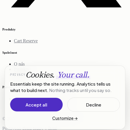
Produkty
Cart Reserve
Společnost
O nás
Projekty
Cookies.
Your call.
PRIVACY
Kontakt
Essentials keep the site running. Analytics tells us
Právní
what to build next.
Nothing tracks until you say so.
Zásady ochrany osobních údajů
Podmínky služby
Accept all
Decline
Customize
→
© 2026 R3Stack. Všechna práva vyhrazena.
Postaveno třemi bratry v Brně