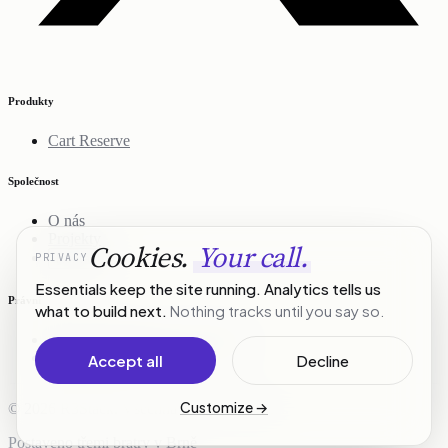
Produkty
Cart Reserve
Společnost
O nás
Projekty
Cookies.
Your call.
PRIVACY
Kontakt
Essentials keep the site running. Analytics tells us
Právní
what to build next.
Nothing tracks until you say so.
Zásady ochrany osobních údajů
Podmínky služby
Accept all
Decline
Customize
→
© 2026 R3Stack. Všechna práva vyhrazena.
Postaveno třemi bratry v Brně