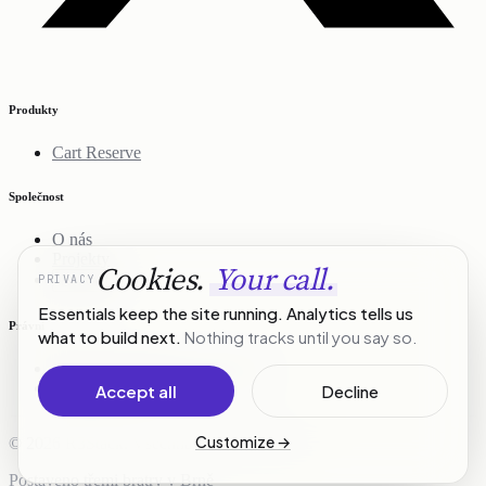
Produkty
Cart Reserve
Společnost
O nás
Projekty
Cookies.
Your call.
PRIVACY
Kontakt
Essentials keep the site running. Analytics tells us
Právní
what to build next.
Nothing tracks until you say so.
Zásady ochrany osobních údajů
Podmínky služby
Accept all
Decline
Customize
→
© 2026 R3Stack. Všechna práva vyhrazena.
Postaveno třemi bratry v Brně