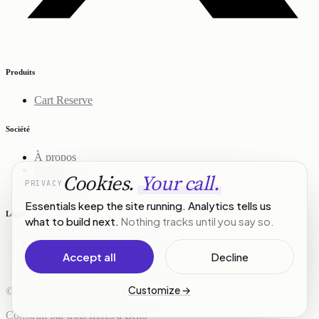
Produits
Cart Reserve
Société
À propos
Projets
Cookies.
Your call.
PRIVACY
Contact
Essentials keep the site running. Analytics tells us
Légal
what to build next.
Nothing tracks until you say so.
Politique de confidentialité
Conditions d'utilisation
Accept all
Decline
Customize
→
© 2026 R3Stack. Tous droits réservés.
Construit par trois frères à Brno