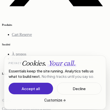
Produits
Cart Reserve
Société
À propos
Projets
Cookies.
Your call.
PRIVACY
Contact
Essentials keep the site running. Analytics tells us
Légal
what to build next.
Nothing tracks until you say so.
Politique de confidentialité
Conditions d'utilisation
Accept all
Decline
Customize
→
© 2026 R3Stack. Tous droits réservés.
Construit par trois frères à Brno